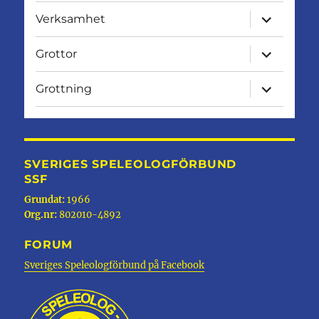
expandera
Verksamhet
undermen
expandera
Grottor
undermen
expandera
Grottning
undermen
SVERIGES SPELEOLOGFÖRBUND
SSF
Grundat:
1966
Org.nr:
802010-4892
FORUM
Sveriges Speleologförbund på Facebook