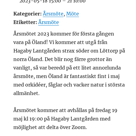
2023-05-18 15:00
–
21 10:00
Kategorier:
Årsmöte
,
Möte
Etiketter:
Årsmöte
Årsmötet 2023 kommer för första gången
vara på Öland! Vi kommer att utgå från
Hagaby Lantgården strax söder om Löttorp på
norra Öland. Det blir nog färre grottor än
vanligt, så var beredd på ett litet annorlunda
årsmöte, men Öland är fantastiskt fint i maj
med orkidéer, fåglar och vacker natur i största
allmänhet.
Årsmötet kommer att avhållas på fredag 19
maj kl 19:00 på Hagaby Lantgården med
möjlighet att delta över Zoom.