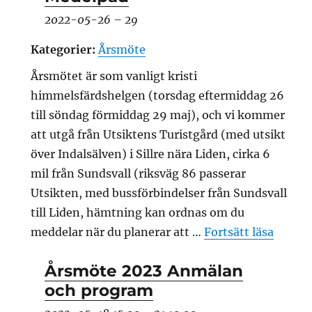
2022-05-26
–
29
Kategorier:
Årsmöte
Årsmötet är som vanligt kristi
himmelsfärdshelgen (torsdag eftermiddag 26
till söndag förmiddag 29 maj), och vi kommer
att utgå från Utsiktens Turistgård (med utsikt
över Indalsälven) i Sillre nära Liden, cirka 6
mil från Sundsvall (riksväg 86 passerar
Utsikten, med bussförbindelser från Sundsvall
till Liden, hämtning kan ordnas om du
”SSFs 
meddelar när du planerar att …
Fortsätt läsa
Årsmöte 2023 Anmälan
och program