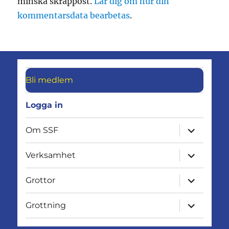
minska skräppost.
Lär dig om hur din
kommentarsdata bearbetas
.
Bli medlem
Logga in
expandera
Om SSF
undermen
expandera
Verksamhet
undermen
expandera
Grottor
undermen
expandera
Grottning
undermen