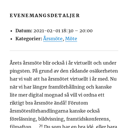
EVENEMANGSDETALJER
Datum:
2021-02-01 18:30
–
20:00
Kategorier:
Årsmöte
,
Möte
Årets årsmöte blir också i år virtuellt och under
pingsten. På grund av den rådande osäkerheten
har vi valt att ha årsmötet virtuellt i år med. Nu
när vi har längre framförhållning och kanske
lite mer digital mognad så vill vi ordna ett
riktigt bra årsmöte ändå! Förutom
årsmötesförhandlingarna kanske också
föreläsning, bildvisning, framtidskonferens,
filmafton, … ?! Du som har en bra idé, eller bara