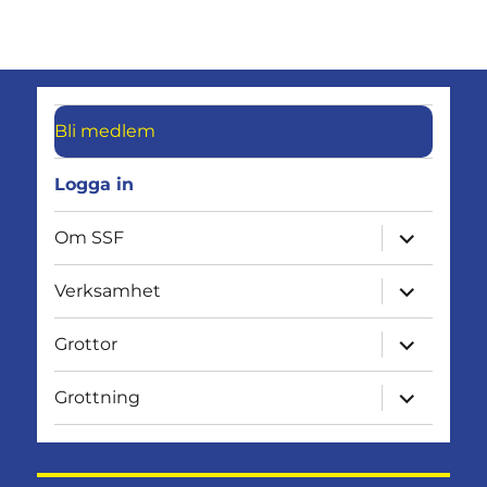
Bli medlem
Logga in
expandera
Om SSF
undermen
expandera
Verksamhet
undermen
expandera
Grottor
undermen
expandera
Grottning
undermen