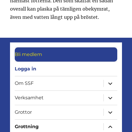
närmast fötterna. Den som skaffat en sådan
overall kan plaska på tämligen obekymrat,
även med vatten långt upp på bröstet.
Bli medlem
Logga in
expandera
Om SSF
undermen
expandera
Verksamhet
undermen
expandera
Grottor
undermen
expandera
Grottning
undermen