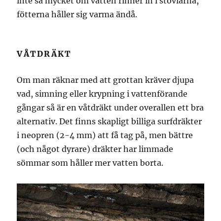
inte så mycket om vatten rinner in i stövlarna,
fötterna håller sig varma ändå.
VÅTDRÄKT
Om man räknar med att grottan kräver djupa
vad, simning eller krypning i vattenförande
gångar så är en våtdräkt under overallen ett bra
alternativ. Det finns skapligt billiga surfdräkter
i neopren (2-4 mm) att få tag på, men bättre
(och något dyrare) dräkter har limmade
sömmar som håller mer vatten borta.