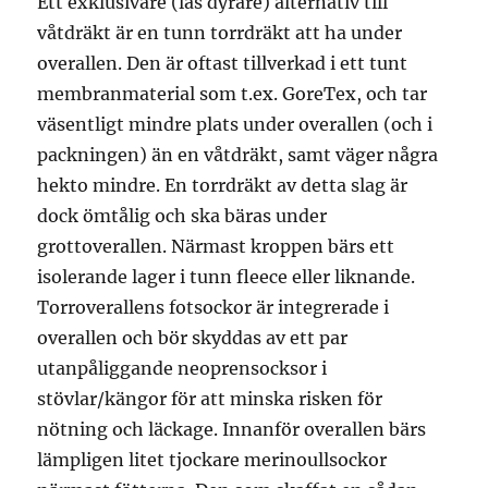
Ett exklusivare (läs dyrare) alternativ till
våtdräkt är en tunn torrdräkt att ha under
overallen. Den är oftast tillverkad i ett tunt
membranmaterial som t.ex. GoreTex, och tar
väsentligt mindre plats under overallen (och i
packningen) än en våtdräkt, samt väger några
hekto mindre. En torrdräkt av detta slag är
dock ömtålig och ska bäras under
grottoverallen. Närmast kroppen bärs ett
isolerande lager i tunn fleece eller liknande.
Torroverallens fotsockor är integrerade i
overallen och bör skyddas av ett par
utanpåliggande neoprensocksor i
stövlar/kängor för att minska risken för
nötning och läckage. Innanför overallen bärs
lämpligen litet tjockare merinoullsockor