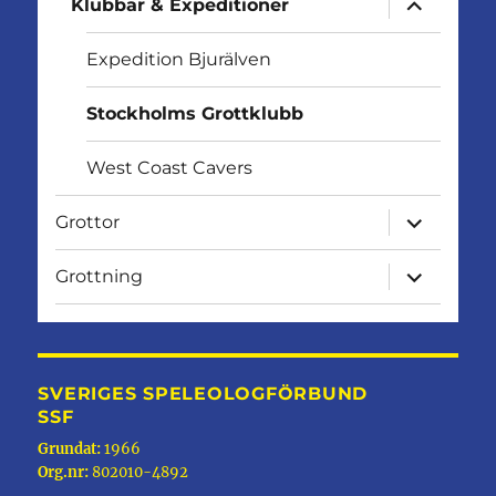
Klubbar & Expeditioner
undermen
Expedition Bjurälven
Stockholms Grottklubb
West Coast Cavers
expandera
Grottor
undermen
expandera
Grottning
undermen
SVERIGES SPELEOLOGFÖRBUND
SSF
Grundat:
1966
Org.nr:
802010-4892