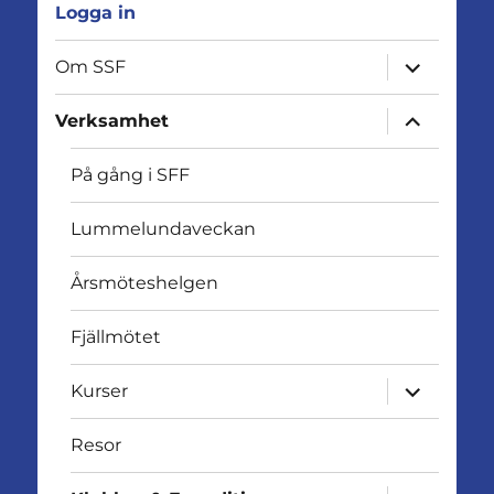
Logga in
expandera
Om SSF
undermen
expandera
Verksamhet
undermen
På gång i SFF
Lummelundaveckan
Årsmöteshelgen
Fjällmötet
expandera
Kurser
undermen
Resor
expandera