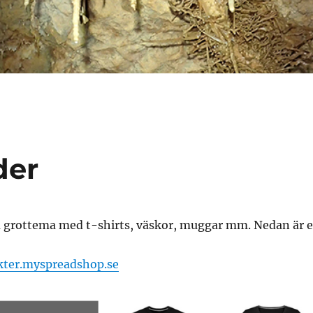
der
 grottema med t-shirts, väskor, muggar mm. Nedan är et
kter.myspreadshop.se