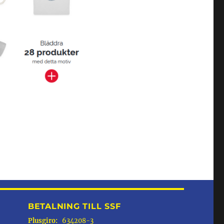
BETALNING TILL SSF
Plusgiro:
634208-3