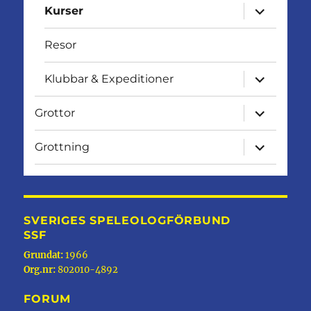
expandera
Kurser
undermen
Resor
expandera
Klubbar & Expeditioner
undermen
expandera
Grottor
undermen
expandera
Grottning
undermen
SVERIGES SPELEOLOGFÖRBUND
SSF
Grundat:
1966
Org.nr:
802010-4892
FORUM