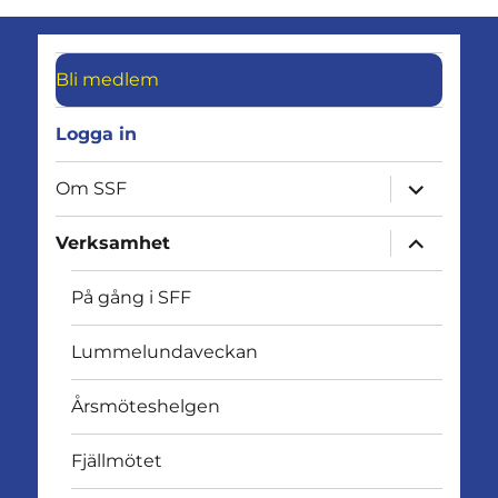
Bli medlem
Logga in
expandera
Om SSF
undermen
expandera
Verksamhet
undermen
På gång i SFF
Lummelundaveckan
Årsmöteshelgen
Fjällmötet