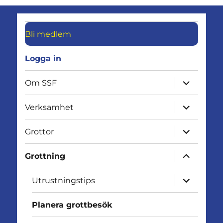
Bli medlem
Logga in
expandera
Om SSF
undermen
expandera
Verksamhet
undermen
expandera
Grottor
undermen
expandera
Grottning
undermen
expandera
Utrustningstips
undermen
Planera grottbesök