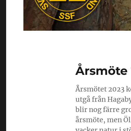
Årsmöte
Årsmötet 2023 k
utgå från Hagaby
blir nog färre gr
årsmöte, men Öla
vacker natur i s