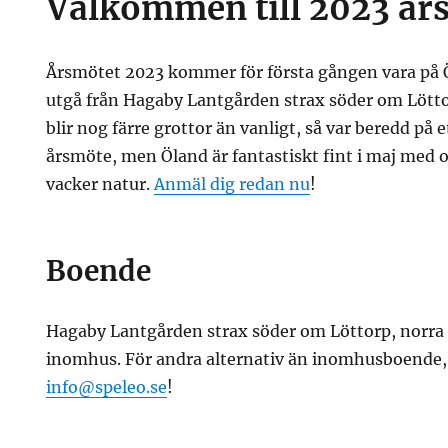
Välkommen till 2023 år
Årsmötet 2023 kommer för första gången vara på 
utgå från Hagaby Lantgården strax söder om Lötto
blir nog färre grottor än vanligt, så var beredd på 
årsmöte, men Öland är fantastiskt fint i maj med o
vacker natur.
Anmäl dig redan nu
!
Boende
Hagaby Lantgården strax söder om Löttorp, norra 
inomhus. För andra alternativ än inomhusboende,
info@speleo.se
!