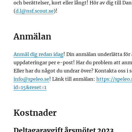
och berättelser, kort eller långt! Hör av dig till Da
(
d.l@nsf.scout.se
)!
Anmälan
Anmäl dig redan idag
! Din anmälan underlätta för
uppdateringar per e-post! Har du problem att anmä
Eller har du något du undrar över? Kontakta oss i s
info@speleo.se
! Länk till anmälan:
https://speleo
id=15&reset=1
Kostnader
Deltagaravgift årsmötet 2023