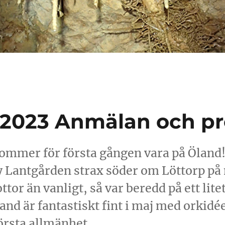
 2023 Anmälan och p
ommer för första gången vara på Öland!
 Lantgården strax söder om Löttorp på 
ottor än vanligt, så var beredd på ett lit
nd är fantastiskt fint i maj med orkidée
törsta allmänhet.