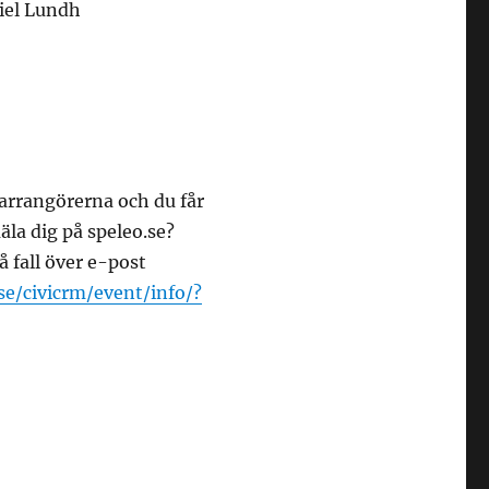
niel Lundh
 arrangörerna och du får
la dig på speleo.se?
å fall över e-post
.se/civicrm/event/info/?