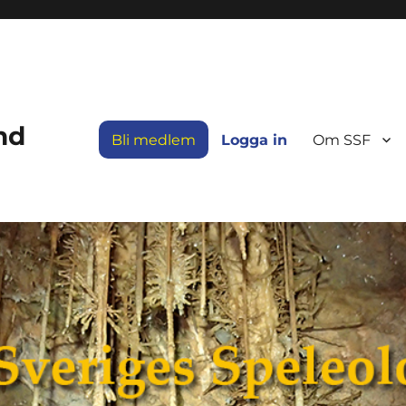
nd
Bli medlem
Logga in
Om SSF