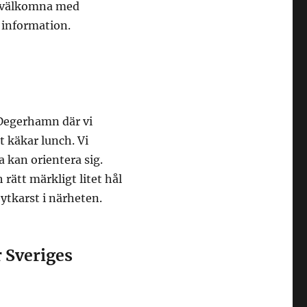
ss välkomna med
 information.
 Degerhamn där vi
mt käkar lunch. Vi
a kan orientera sig.
h rätt märkligt litet hål
 ytkarst i närheten.
r Sveriges