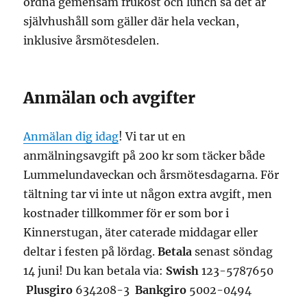
ordna gemensam frukost och lunch så det är
självhushåll som gäller där hela veckan,
inklusive årsmötesdelen.
Anmälan och avgifter
Anmälan dig idag
! Vi tar ut en
anmälningsavgift på 200 kr som täcker både
Lummelundaveckan och årsmötesdagarna. För
tältning tar vi inte ut någon extra avgift, men
kostnader tillkommer för er som bor i
Kinnerstugan, äter caterade middagar eller
deltar i festen på lördag.
Betala
senast söndag
14 juni! Du kan betala via:
Swish
123-5787650
Plusgiro
634208-3
Bankgiro
5002-0494