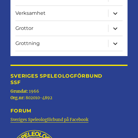
undermen
expandera
Verksamhet
undermen
expandera
Grottor
undermen
expandera
Grottning
undermen
SVERIGES SPELEOLOGFÖRBUND
SSF
Grundat:
1966
Org.nr:
802010-4892
FORUM
Sveriges Speleologförbund på Facebook