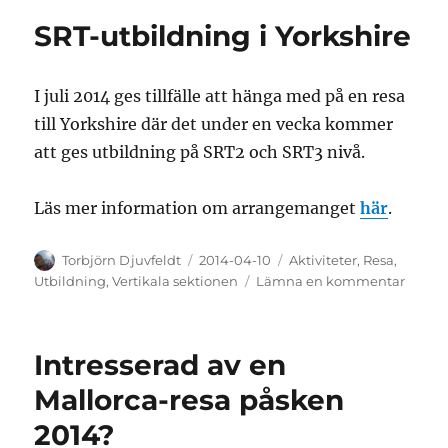
Yorkshire
SRT-utbildning i Yorkshire
–
platser
kvar
I juli 2014 ges tillfälle att hänga med på en resa
till Yorkshire där det under en vecka kommer
att ges utbildning på SRT2 och SRT3 nivå.
Läs mer information om arrangemanget
här
.
Författare
Publicerat
Kategorier
Torbjörn Djuvfeldt
2014-04-10
Aktiviteter
,
Resa
,
den
till
Utbildning
,
Vertikala sektionen
Lämna en kommentar
SRT-
utbild
i
Intresserad av en
Yorksh
Mallorca-resa påsken
2014?