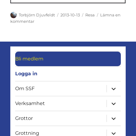
Författare
Publicerat
Kategorier
Torbjörn Djuvfeldt
2013-10-13
Resa
Lämna en
den
till
kommentar
Intresserad
av
en
Mallorca-
resa
Bli medlem
påsken
2014?
Logga in
expandera
Om SSF
undermen
expandera
Verksamhet
undermen
expandera
Grottor
undermen
expandera
Grottning