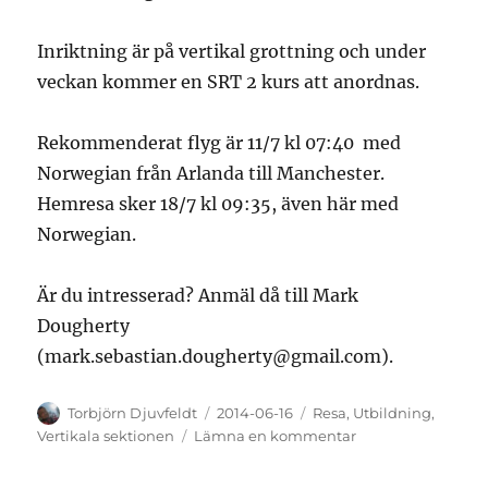
Inriktning är på vertikal grottning och under
veckan kommer en SRT 2 kurs att anordnas.
Rekommenderat flyg är 11/7 kl 07:40 med
Norwegian från Arlanda till Manchester.
Hemresa sker 18/7 kl 09:35, även här med
Norwegian.
Är du intresserad? Anmäl då till Mark
Dougherty
(mark.sebastian.dougherty@gmail.com).
Författare
Publicerat
Kategorier
Torbjörn Djuvfeldt
2014-06-16
Resa
,
Utbildning
,
den
till
Vertikala sektionen
Lämna en kommentar
SRT-
resa