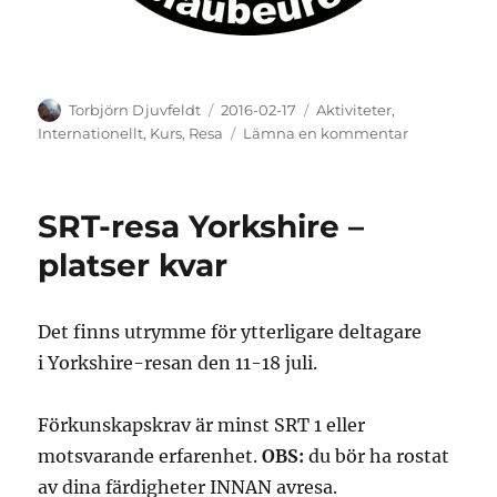
Författare
Publicerat
Kategorier
Torbjörn Djuvfeldt
2016-02-17
Aktiviteter
,
den
till
Internationellt
,
Kurs
,
Resa
Lämna en kommentar
Internationa
Training
Camp
SRT-resa Yorkshire –
platser kvar
Det finns utrymme för ytterligare deltagare
i Yorkshire-resan den 11-18 juli.
Förkunskapskrav är minst SRT 1 eller
motsvarande erfarenhet.
OBS:
du bör ha rostat
av dina färdigheter INNAN avresa.