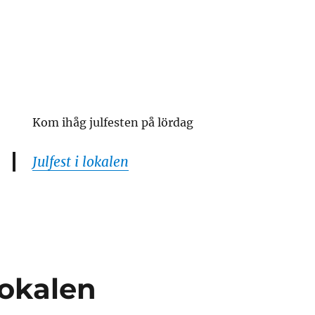
n
n
Kom ihåg julfesten på lördag
Julfest i lokalen
ten
 lokalen