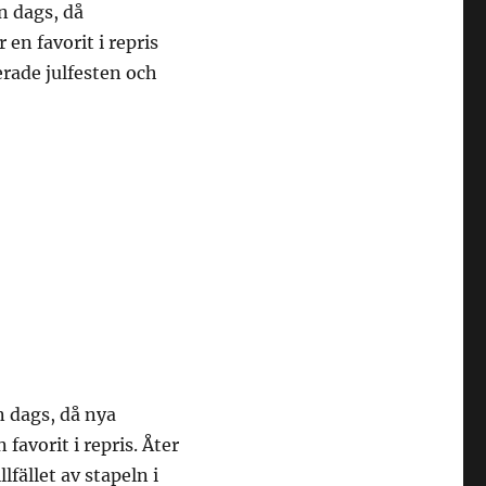
n dags, då
en favorit i repris
rade julfesten och
n dags, då nya
favorit i repris. Åter
fället av stapeln i