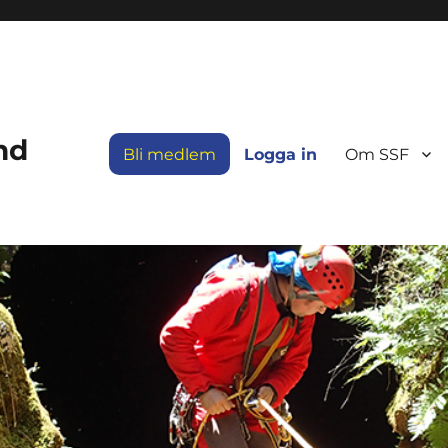
nd
Bli medlem
Logga in
Om SSF