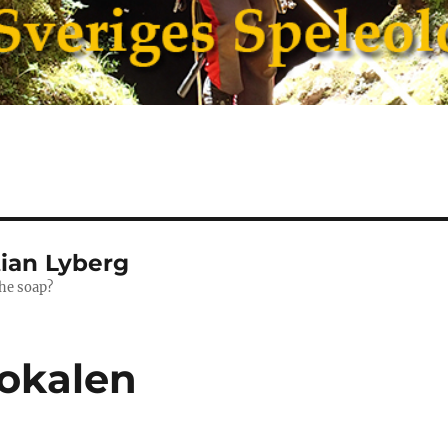
tian Lyberg
the soap?
 lokalen