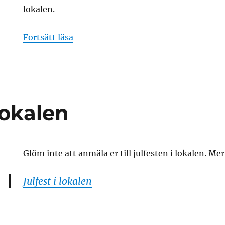
lokalen.
t
”Julfest i lokalen”
Fortsätt läsa
n
 lokalen
Glöm inte att anmäla er till julfesten i lokalen. Me
Julfest i lokalen
t