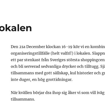
ten
 lokalen
Den 21a December klockan 16-19 kör vi en kombine
organiseringstillfälle (helt valfri!) i lokalen. Slap
ett par stenkast från Sveriges största shoppingce
och bli serverad sedvanliga drycker och tilltugg. Sj
tillsammans med gott sällskap, kul historier och g
t
inte duger, en hög grottidningar.
n
När kvällen börjar dra ihop sig åker vi som vill ivä
tillsammans.