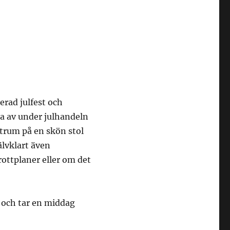
rad julfest och
pna av under julhandeln
ntrum på en skön stol
älvklart även
rottplaner eller om det
g och tar en middag