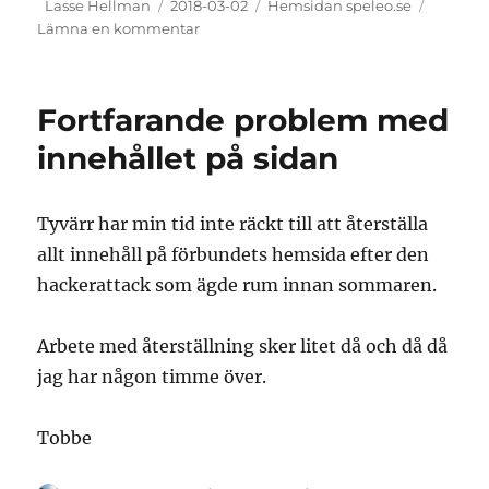
Författare
Publicerat
Kategorier
Lasse Hellman
2018-03-02
Hemsidan speleo.se
den
till
Lämna en kommentar
Hemsidan
får
nytt
Fortfarande problem med
liv
innehållet på sidan
Tyvärr har min tid inte räckt till att återställa
allt innehåll på förbundets hemsida efter den
hackerattack som ägde rum innan sommaren.
Arbete med återställning sker litet då och då då
jag har någon timme över.
Tobbe