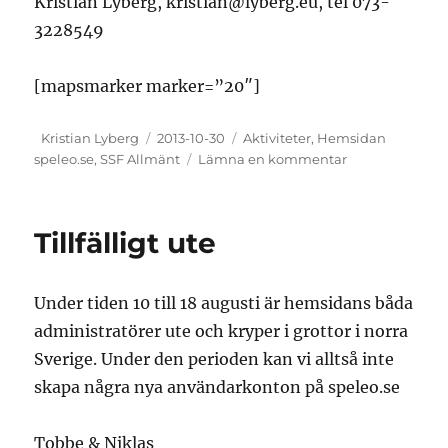
Kristian Lyberg, kristian@lyberg.eu, tel 073-
3228549
[mapsmarker marker=”20″]
Författare
Publicerat
Kategorier
Kristian Lyberg
2013-10-30
Aktiviteter
,
Hemsidan
den
till
speleo.se
,
SSF Allmänt
Lämna en kommentar
Julfest
i
lokalen
Tillfälligt ute
Under tiden 10 till 18 augusti är hemsidans båda
administratörer ute och kryper i grottor i norra
Sverige. Under den perioden kan vi alltså inte
skapa några nya användarkonton på speleo.se
Tobbe & Niklas