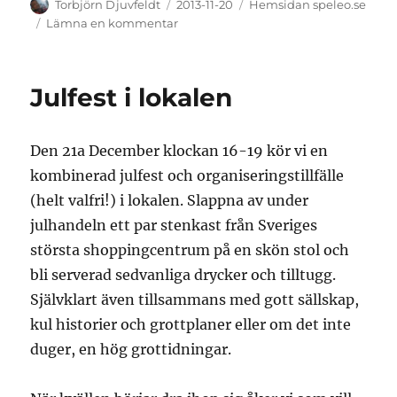
Författare
Publicerat
Kategorier
Torbjörn Djuvfeldt
2013-11-20
Hemsidan speleo.se
den
till
Lämna en kommentar
Veckans
bild
Julfest i lokalen
Den 21a December klockan 16-19 kör vi en
kombinerad julfest och organiseringstillfälle
(helt valfri!) i lokalen. Slappna av under
julhandeln ett par stenkast från Sveriges
största shoppingcentrum på en skön stol och
bli serverad sedvanliga drycker och tilltugg.
Självklart även tillsammans med gott sällskap,
kul historier och grottplaner eller om det inte
duger, en hög grottidningar.