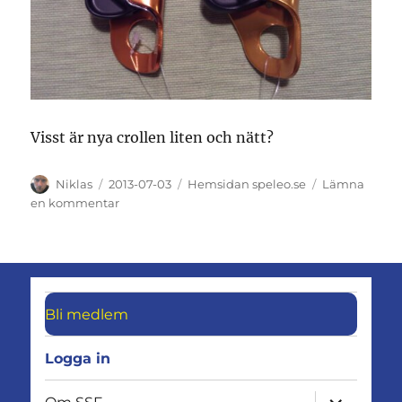
Visst är nya crollen liten och nätt?
Författare
Publicerat
Kategorier
Niklas
2013-07-03
Hemsidan speleo.se
Lämna
den
till
en kommentar
Provar
att
skriva
inlägg
från
Bli medlem
Android-
appen
Logga in
expandera