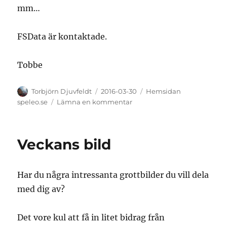
mm…
FSData är kontaktade.
Tobbe
Författare
Publicerat
Kategorier
Torbjörn Djuvfeldt
2016-03-30
Hemsidan
den
till
speleo.se
Lämna en kommentar
Gafflar
in
mig
Veckans bild
på
vad
som
Har du några intressanta grottbilder du vill dela
är
knas
med dig av?
med
sidan
Det vore kul att få in litet bidrag från
i