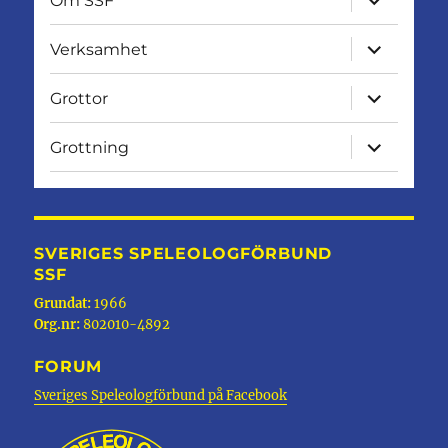
Om SSF
undermen
expandera
Verksamhet
undermen
expandera
Grottor
undermen
expandera
Grottning
undermen
SVERIGES SPELEOLOGFÖRBUND
SSF
Grundat:
1966
Org.nr:
802010-4892
FORUM
Sveriges Speleologförbund på Facebook