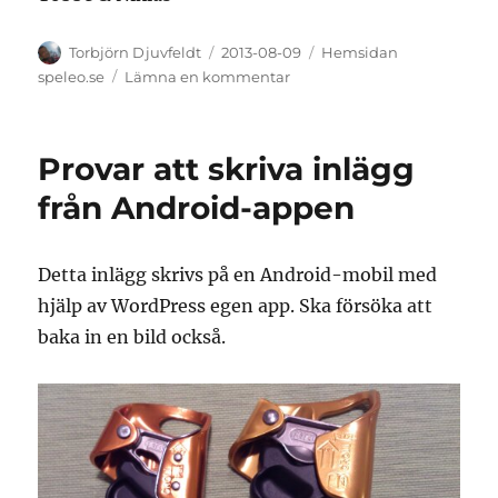
Författare
Publicerat
Kategorier
Torbjörn Djuvfeldt
2013-08-09
Hemsidan
den
till
speleo.se
Lämna en kommentar
Tillfälligt
ute
Provar att skriva inlägg
från Android-appen
Detta inlägg skrivs på en Android-mobil med
hjälp av WordPress egen app. Ska försöka att
baka in en bild också.