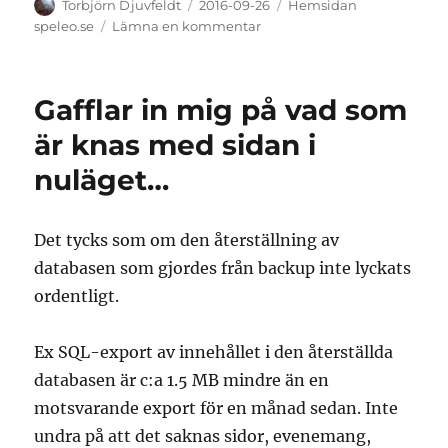
Författare
Publicerat
Kategorier
Torbjörn Djuvfeldt
2016-09-26
Hemsidan
den
till
speleo.se
Lämna en kommentar
Fortfarande
problem
med
Gafflar in mig på vad som
innehållet
på
är knas med sidan i
sidan
nuläget…
Det tycks som om den återställning av
databasen som gjordes från backup inte lyckats
ordentligt.
Ex SQL-export av innehållet i den återställda
databasen är c:a 1.5 MB mindre än en
motsvarande export för en månad sedan. Inte
undra på att det saknas sidor, evenemang,