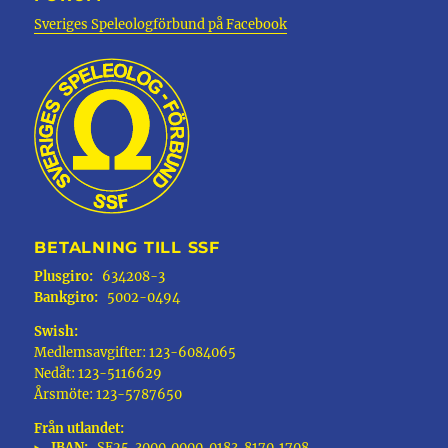
Sveriges Speleologförbund på Facebook
BETALNING TILL SSF
Plusgiro:
634208-3
Bankgiro:
5002-0494
Swish:
Medlemsavgifter: 123-6084065
Nedåt: 123-5116629
Årsmöte: 123-5787650
Från utlandet:
IBAN:
SE25
3000
0000
0183
8170
1708