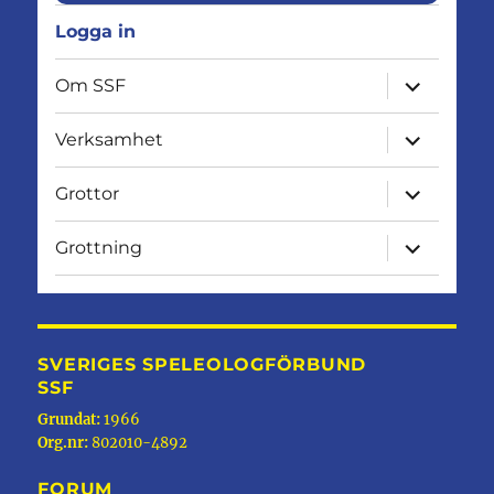
Logga in
expandera
Om SSF
undermen
expandera
Verksamhet
undermen
expandera
Grottor
undermen
expandera
Grottning
undermen
SVERIGES SPELEOLOGFÖRBUND
SSF
Grundat:
1966
Org.nr:
802010-4892
FORUM