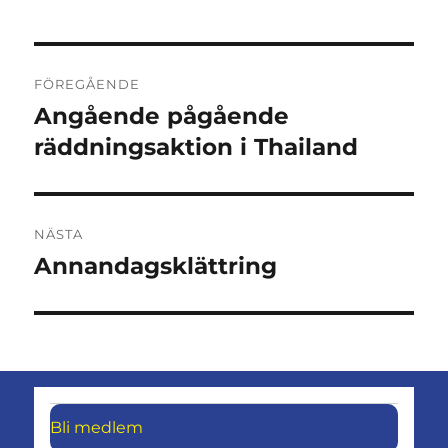
Inläggsnavigering
FÖREGÅENDE
Angående pågående
Föregående
inlägg:
räddningsaktion i Thailand
NÄSTA
Annandagsklättring
Nästa
inlägg:
Bli medlem