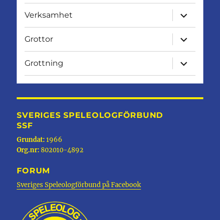
expandera
Verksamhet
undermen
expandera
Grottor
undermen
expandera
Grottning
undermen
SVERIGES SPELEOLOGFÖRBUND
SSF
Grundat:
1966
Org.nr:
802010-4892
FORUM
Sveriges Speleologförbund på Facebook