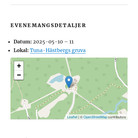
EVENEMANGSDETALJER
Datum:
2025-05-10
–
11
Lokal:
Tuna-Hästbergs gruva
+
−
Leaflet
| ©
OpenStreetMap
contributors