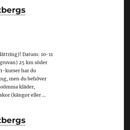
tbergs
lättring)! Datum: 10-11
sgruvan) 25 km söder
1-kurser har du
ning, men du behöver
h oömma kläder,
skor (kängor eller …
 maj 2025”
tbergs