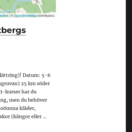
eaflet
| ©
OpenStreetMap
contributors
tbergs
klättring)! Datum: 5-6
rsgruvan) 25 km söder
1-kurser har du
ning, men du behöver
h oömma kläder,
skor (kängor eller …
april 2025”