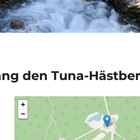
ang den
Tuna-Hästber
+
−