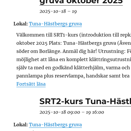
gruva oktober 2025
2025-10-18
–
19
Lokal:
Tuna-Hästbergs gruva
Välkommen till SRT1-kurs (introduktion till repk
oktober 2025 Plats: Tuna-Hästbergs gruva (Äve
söder om Borlänge. Anmäl dig här! Utrustning: F
möjlighet att låna en komplett klättringsutrust
själv ta med en godkänd klätterhjälm, varma oc
pannlampa plus reservlampa, handskar samt bra 
”SRT1-kurs i Tuna-Hästbergs gruva
Fortsätt läsa
SRT2-kurs Tuna-Häst
2025-10-18 09:00
–
19 16:00
Lokal:
Tuna-Hästbergs gruva