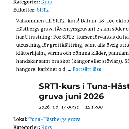
Kategorier:
Kurs
Etiketter:
SRT2
Välkommen till SRT2-kurs! Datum: 18-19e oktob
Hästbergs gruva (Äventyrsgruvan) 25 km söder 
här Utrustning: För SRT2-kurser förväntas du h
utrustning för grottklättring, samt alla övrig ut
klätterhjälm, varma och oömma kläder, pannlam
handskar samt bra skor (kängor eller stövlar)). SS
”SRT2-kurs
hängare, karbiner o.d. …
Fortsätt läsa
SRT1-kurs i Tuna-Häs
gruva juni 2026
2026-06-13 09:30
–
14 15:00
Lokal:
Tuna-Hästbergs gruva
Kategorier:
Kurs