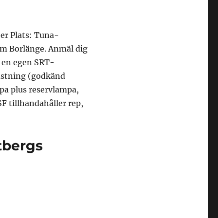
er Plats: Tuna-
om Borlänge. Anmäl dig
a en egen SRT-
rustning (godkänd
pa plus reservlampa,
F tillhandahåller rep,
 Tuna-Hästberg”
tbergs