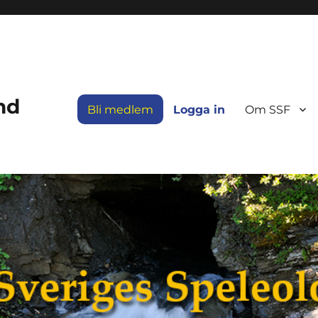
nd
Bli medlem
Logga in
Om SSF