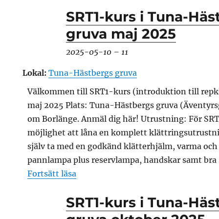
SRT1-kurs i Tuna-Häs
gruva maj 2025
2025-05-10
–
11
Lokal:
Tuna-Hästbergs gruva
Välkommen till SRT1-kurs (introduktion till repk
maj 2025 Plats: Tuna-Hästbergs gruva (Äventyr
om Borlänge. Anmäl dig här! Utrustning: För SRT
möjlighet att låna en komplett klättringsutrust
själv ta med en godkänd klätterhjälm, varma oc
pannlampa plus reservlampa, handskar samt bra 
”SRT1-kurs i Tuna-Hästbergs gruva
Fortsätt läsa
SRT1-kurs i Tuna-Häs