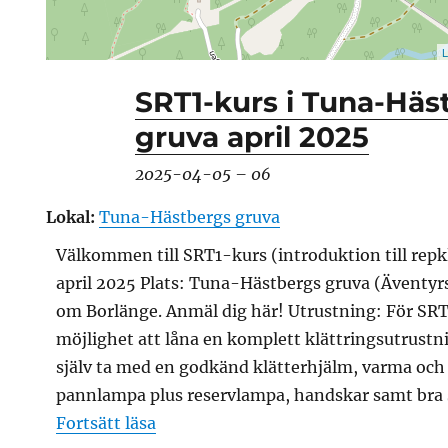
L
SRT1-kurs i Tuna-Häs
gruva april 2025
2025-04-05
–
06
Lokal:
Tuna-Hästbergs gruva
Välkommen till SRT1-kurs (introduktion till rep
april 2025 Plats: Tuna-Hästbergs gruva (Äventy
om Borlänge. Anmäl dig här! Utrustning: För SRT
möjlighet att låna en komplett klättringsutrust
själv ta med en godkänd klätterhjälm, varma oc
pannlampa plus reservlampa, handskar samt bra 
”SRT1-kurs i Tuna-Hästbergs gruva 
Fortsätt läsa