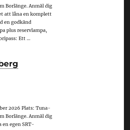
om Borlänge. Anmäl dig
t att låna en komplett
med en godkänd
pa plus reservlampa,
oripass: Ett …
 september 2026”
berg
ber 2026 Plats: Tuna-
om Borlänge. Anmäl dig
ha en egen SRT-