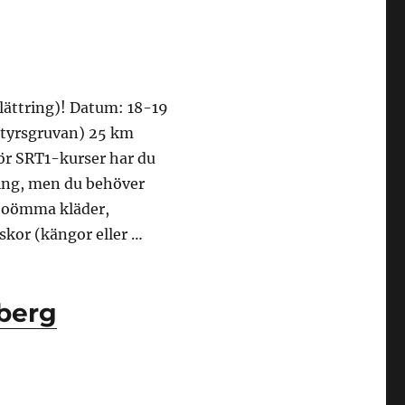
lättring)! Datum: 18-19
ntyrsgruvan) 25 km
ör SRT1-kurser har du
ning, men du behöver
h oömma kläder,
skor (kängor eller …
 oktober 2025”
berg