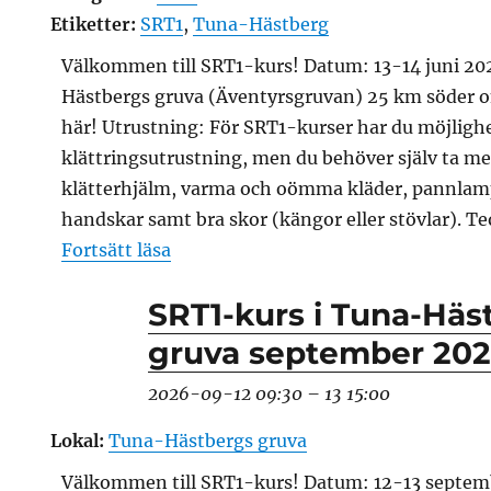
Etiketter:
SRT1
,
Tuna-Hästberg
Välkommen till SRT1-kurs! Datum: 13-14 juni 20
Hästbergs gruva (Äventyrsgruvan) 25 km söder 
här! Utrustning: För SRT1-kurser har du möjlighe
klättringsutrustning, men du behöver själv ta 
klätterhjälm, varma och oömma kläder, pannlam
handskar samt bra skor (kängor eller stövlar). Te
”SRT1-kurs i Tuna-Hästbergs gruva 
Fortsätt läsa
SRT1-kurs i Tuna-Häs
gruva september 20
2026-09-12 09:30
–
13 15:00
Lokal:
Tuna-Hästbergs gruva
Välkommen till SRT1-kurs! Datum: 12-13 septem