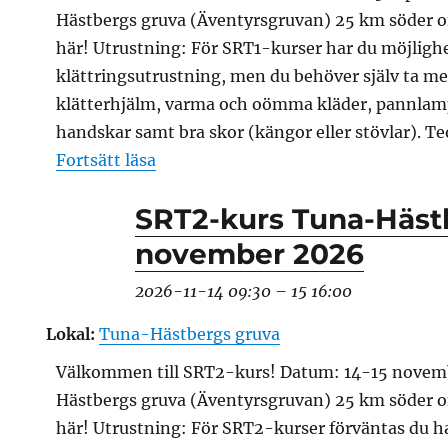
Hästbergs gruva (Äventyrsgruvan) 25 km söder 
här! Utrustning: För SRT1-kurser har du möjlighe
klättringsutrustning, men du behöver själv ta 
klätterhjälm, varma och oömma kläder, pannlam
handskar samt bra skor (kängor eller stövlar). Te
”SRT1-kurs i Tuna-Hästbergs gruva
Fortsätt läsa
SRT2-kurs Tuna-Häst
november 2026
2026-11-14 09:30
–
15 16:00
Lokal:
Tuna-Hästbergs gruva
Välkommen till SRT2-kurs! Datum: 14-15 novem
Hästbergs gruva (Äventyrsgruvan) 25 km söder 
här! Utrustning: För SRT2-kurser förväntas du 