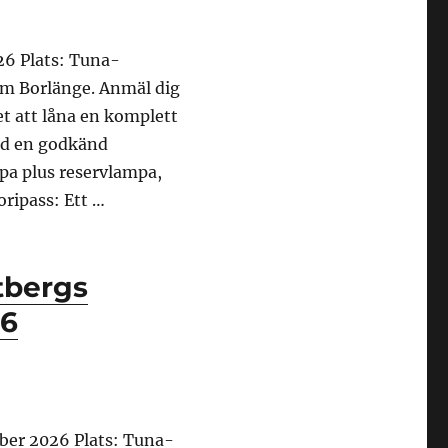
26 Plats: Tuna-
om Borlänge. Anmäl dig
t att låna en komplett
med en godkänd
pa plus reservlampa,
oripass: Ett …
juni 2026”
tbergs
26
ber 2026 Plats: Tuna-