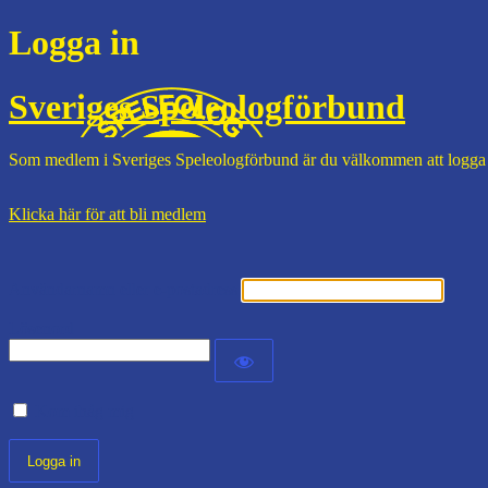
Logga in
Sveriges Speleologförbund
Som medlem i Sveriges Speleologförbund är du välkommen att logga
Klicka här för att bli medlem
Användarnamn eller e-postadress
Lösenord
Kom ihåg mig