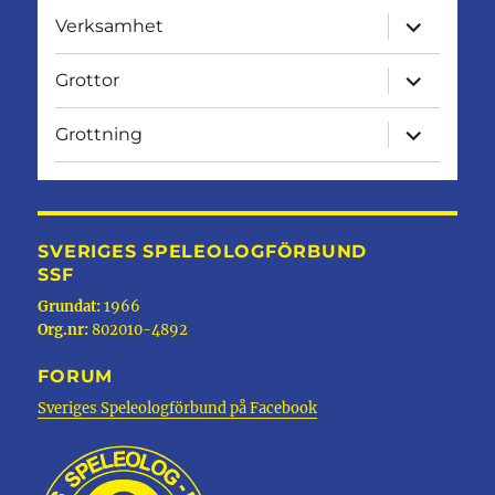
expandera
Verksamhet
undermen
expandera
Grottor
undermen
expandera
Grottning
undermen
SVERIGES SPELEOLOGFÖRBUND
SSF
Grundat:
1966
Org.nr:
802010-4892
FORUM
Sveriges Speleologförbund på Facebook