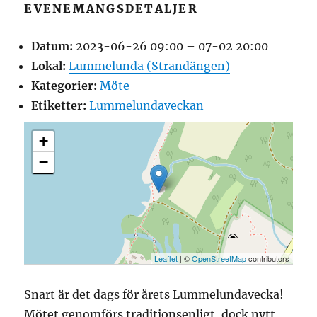
EVENEMANGSDETALJER
Datum:
2023-06-26 09:00
–
07-02 20:00
Lokal:
Lummelunda (Strandängen)
Kategorier:
Möte
Etiketter:
Lummelundaveckan
+
−
Leaflet
| ©
OpenStreetMap
contributors
Snart är det dags för årets Lummelundavecka!
Mötet genomförs traditionsenligt, dock nytt