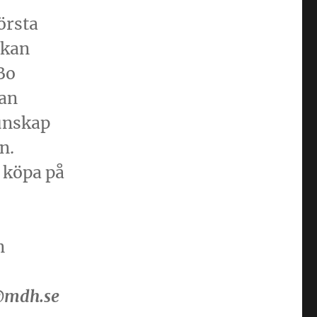
örsta
ckan
Bo
Han
unskap
n.
 köpa på
n
n@mdh.se