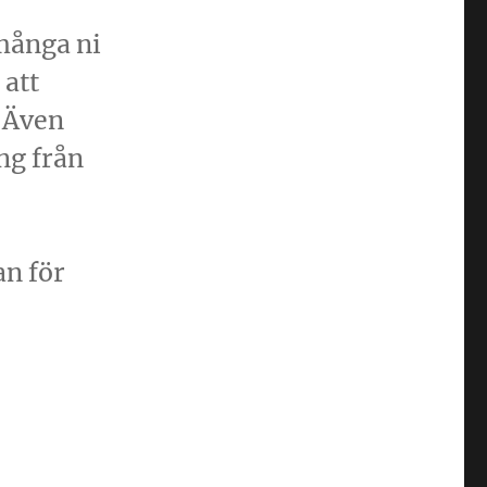
många ni
 att
 Även
ng från
an för