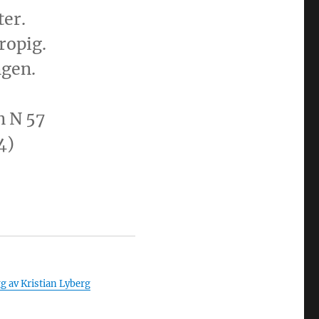
ter.
ropig.
ngen.
n N 57
4)
]
gg av Kristian Lyberg