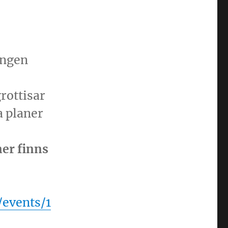
ängen
rottisar
a planer
er finns
/events/1