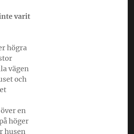
nte varit
 er högra
stor
ala vägen
uset och
et
 över en
 på höger
er husen