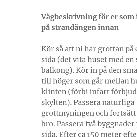
Vägbeskrivning för er som i
på strandängen innan
Kör så att ni har grottan på
sida (det vita huset med en 
balkong). Kör in på den sm
till höger som går mellan h
klinten (förbi infart förbjud
skylten). Passera naturliga
grottmyningen och fortsätt
bro. Passera två byggnader
sida. Efter ca 150 meter eft