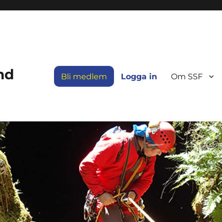
nd
Bli medlem
Logga in
Om SSF