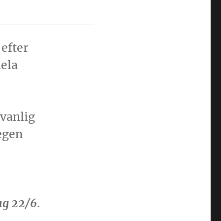
efter
ela
 vanlig
egen
ag 22/6
.