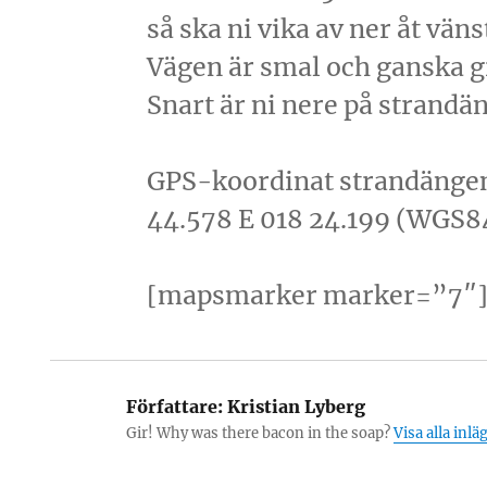
så ska ni vika av ner åt väns
Vägen är smal och ganska g
Snart är ni nere på strandä
GPS-koordinat strandänge
44.578 E 018 24.199 (WGS8
[mapsmarker marker=”7″
Författare:
Kristian Lyberg
Gir! Why was there bacon in the soap?
Visa alla inlä