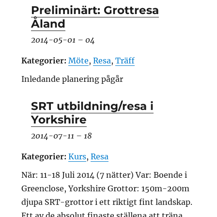
Preliminärt: Grottresa
Åland
2014-05-01
–
04
Kategorier:
Möte
,
Resa
,
Träff
Inledande planering pågår
SRT utbildning/resa i
Yorkshire
2014-07-11
–
18
Kategorier:
Kurs
,
Resa
När: 11-18 Juli 2014 (7 nätter) Var: Boende i
Greenclose, Yorkshire Grottor: 150m-200m
djupa SRT-grottor i ett riktigt fint landskap.
Ett av de absolut finaste ställena att träna