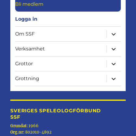
Bli medlem
Logga in
expandera
Om SSF
undermen
expandera
Verksamhet
undermen
expandera
Grottor
undermen
expandera
Grottning
undermen
SVERIGES SPELEOLOGFÖRBUND
SSF
Grundat:
1966
Org.nr:
802010-4892