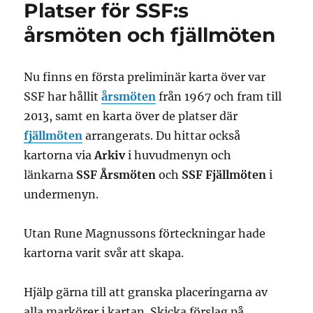
Platser för SSF:s
årsmöten och fjällmöten
Nu finns en första preliminär karta över var
SSF har hållit
årsmöten
från 1967 och fram till
2013, samt en karta över de platser där
fjällmöten
arrangerats. Du hittar också
kartorna via
Arkiv
i huvudmenyn och
länkarna
SSF Årsmöten
och
SSF Fjällmöten
i
undermenyn.
Utan Rune Magnussons förteckningar hade
kartorna varit svår att skapa.
Hjälp gärna till att granska placeringarna av
alla markörer i kartan. Skicka förslag på