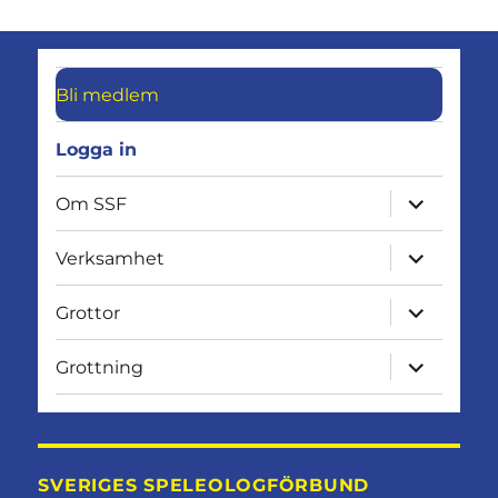
Grottan
i
digital
form
Bli medlem
Logga in
expandera
Om SSF
undermen
expandera
Verksamhet
undermen
expandera
Grottor
undermen
expandera
Grottning
undermen
SVERIGES SPELEOLOGFÖRBUND