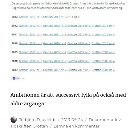
Ambitionen är att successivt fylla på också med
äldre årgångar.
Författare
Publicerat
Kategorier
Torbjörn Djuvfeldt
2013-09-24
Dokumentarkiv
,
den
till
Tidskriften Grottan
Lämna en kommentar
Tidskriften