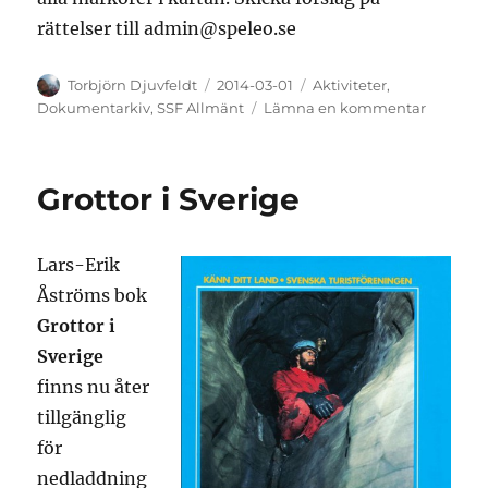
rättelser till admin@speleo.se
Författare
Publicerat
Kategorier
Torbjörn Djuvfeldt
2014-03-01
Aktiviteter
,
den
till
Dokumentarkiv
,
SSF Allmänt
Lämna en kommentar
Platser
för
SSF:s
Grottor i Sverige
årsmöte
och
fjällmöt
Lars-Erik
Åströms bok
Grottor i
Sverige
finns nu åter
tillgänglig
för
nedladdning