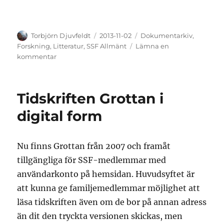
Författare
Publicerat
Kategorier
Torbjörn Djuvfeldt
2013-11-02
Dokumentarkiv
,
den
Forskning
,
Litteratur
,
SSF Allmänt
Lämna en
till
kommentar
Grottor
i
Sverige
Tidskriften Grottan i
digital form
Nu finns Grottan från 2007 och framåt
tillgängliga för SSF-medlemmar med
användarkonto på hemsidan. Huvudsyftet är
att kunna ge familjemedlemmar möjlighet att
läsa tidskriften även om de bor på annan adress
än dit den tryckta versionen skickas, men