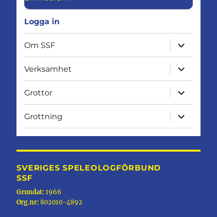
Logga in
expandera
Om SSF
undermen
expandera
Verksamhet
undermen
expandera
Grottor
undermen
expandera
Grottning
undermen
SVERIGES SPELEOLOGFÖRBUND
SSF
Grundat:
1966
Org.nr:
802010-4892