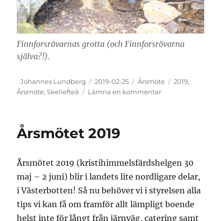
Finnforsrövarnas grotta (och Finnforsrövarna
själva?!).
Författare
Publicerat
Kategorier
Etiketter
Johannes Lundberg
2019-02-25
Årsmöte
2019
,
den
till
Årsmöte
,
Skellefteå
Lämna en kommentar
Nytt
om
årsmötet
Årsmötet 2019
2019
Årsmötet 2019 (kristihimmelsfärdshelgen 30
maj – 2 juni) blir i landets lite nordligare delar,
i Västerbotten! Så nu behöver vi i styrelsen alla
tips vi kan få om framför allt lämpligt boende
helst inte för långt från järnväg, catering samt