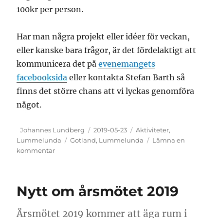
100kr per person.
Har man några projekt eller idéer för veckan,
eller kanske bara frågor, är det fördelaktigt att
kommunicera det på
evenemangets
facebooksida
eller kontakta Stefan Barth så
finns det större chans att vi lyckas genomföra
något.
Författare
Publicerat
Kategorier
Johannes Lundberg
2019-05-23
Aktiviteter
,
Etiketter
den
Lummelunda
Gotland
,
Lummelunda
Lämna en
till
kommentar
Lummelunda
2019
Nytt om årsmötet 2019
Årsmötet 2019 kommer att äga rum i