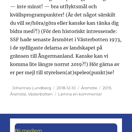
— inte minst! — bra utflyktsmål och
kvällsprogrampunkter! (Är det något särskilt
du vill se/höra/göra eller kanske kan tänka dig
bidra med?!) (För den historiskt intresserade:
SSF hade senaste årsmötet i Västerbotten 1973,
i de sydligaste delarna av landskapet på
gränsen till Ångermanland. Kanske kan vi
komma lite längre norrut 2019?!) Hör gärna av
er per mejl till styrelsen(at)speleo(punkt)se!
Författare
Publicerat
Kategorier
Etiketter
Johannes Lundberg
2018-12-10
Årsmöte
2019
,
den
till
Årsmöte
,
Västerbotten
Lämna en kommentar
Årsmötet
2019
Bli medlem