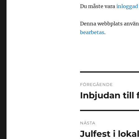
Du måste vara
inloggad
Denna webbplats använd
bearbetas
.
Inläggsnaviger
FÖREGÅENDE
Inbjudan till
Föregående
inlägg:
NÄSTA
Julfest i loka
Nästa