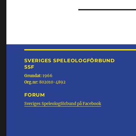
inlägg:
SVERIGES SPELEOLOGFÖRBUND
SSF
Grundat:
1966
Org.nr:
802010-4892
FORUM
Sveriges Speleologförbund på Facebook