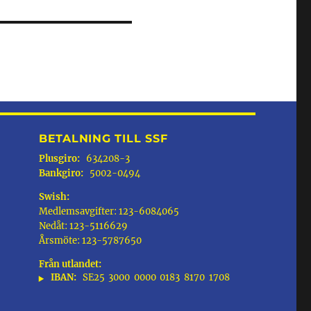
BETALNING TILL SSF
Plusgiro:
634208-3
Bankgiro:
5002-0494
Swish:
Medlemsavgifter: 123-6084065
Nedåt: 123-5116629
Årsmöte: 123-5787650
Från utlandet:
IBAN:
SE25
3000
0000
0183
8170
1708