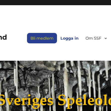
nd
Bli medlem
Logga in
Om SSF