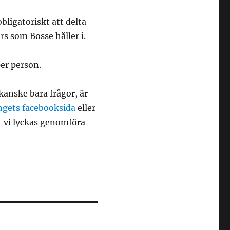
ligatoriskt att delta
s som Bosse håller i.
per person.
 kanske bara frågor, är
gets facebooksida
eller
t vi lyckas genomföra