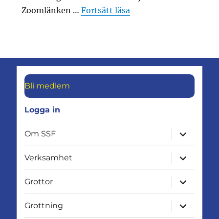
”Träff med Gruv- och 
Zoomlänken …
Fortsätt läsa
Bli medlem
Logga in
expandera
Om SSF
undermen
expandera
Verksamhet
undermen
expandera
Grottor
undermen
expandera
Grottning
undermen