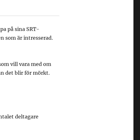
lipa på sina SRT-
den som är intresserad.
 som vill vara med om
 det blir för mörkt.
ntalet deltagare