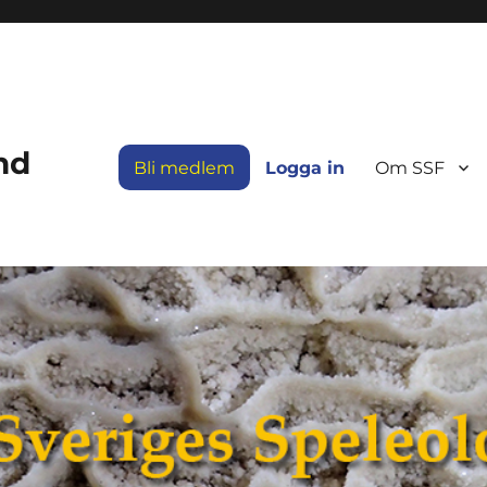
nd
Bli medlem
Logga in
Om SSF