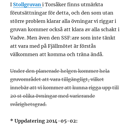
I
Stollgruvan
i Torsåker finns utmärkta
förutsättningar för detta, och den som utan
större problem klarar alla övningar vi riggar i
gruvan kommer också att klara av alla schakt i
Vadve. Men även den SSF:are som inte tänkt
att vara med på Fjällmötet är förstås
välkommen att komma och träna ändå.
Under den planerade helgen kommer hela
gruvområdet att vara tillgängligt, vilket
innebär att vi kommer att kunna rigga upp till
20 st olika övningar med varierande
svårighetsgrad.
* Uppdatering 2014-05-02: