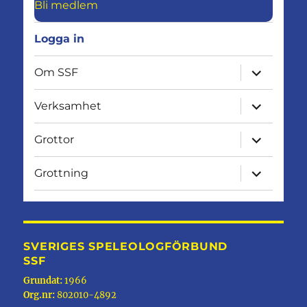
Bli medlem
Logga in
expandera
Om SSF
undermen
expandera
Verksamhet
undermen
expandera
Grottor
undermen
expandera
Grottning
undermen
SVERIGES SPELEOLOGFÖRBUND
SSF
Grundat:
1966
Org.nr:
802010-4892