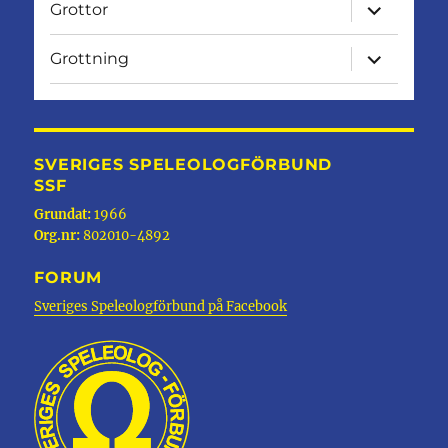
expandera
Grottor
undermen
expandera
Grottning
undermen
SVERIGES SPELEOLOGFÖRBUND
SSF
Grundat:
1966
Org.nr:
802010-4892
FORUM
Sveriges Speleologförbund på Facebook