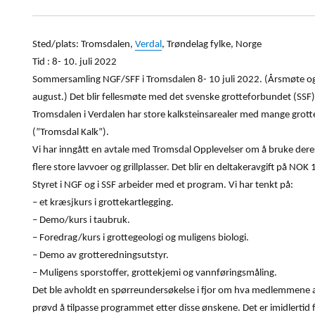
Sted/plats: Tromsdalen,
Verdal
, Trøndelag fylke, Norge
Tid : 8- 10. juli 2022
Sommersamling NGF/SFF i Tromsdalen 8- 10 juli 2022. (Årsmøte og v
august.) Det blir fellesmøte med det svenske grotteforbundet (SSF)
Tromsdalen i Verdalen har store kalksteinsarealer med mange grotter
(”Tromsdal Kalk”).
Vi har inngått en avtale med Tromsdal Opplevelser om å bruke deres 
flere store lavvoer og grillplasser. Det blir en deltakeravgift på NOK
Styret i NGF og i SSF arbeider med et program. Vi har tenkt på:
– et kræsjkurs i grottekartlegging.
– Demo/kurs i taubruk.
– Foredrag/kurs i grottegeologi og muligens biologi.
– Demo av grotteredningsutstyr.
– Muligens sporstoffer, grottekjemi og vannføringsmåling.
Det ble avholdt en spørreundersøkelse i fjor om hva medlemmene a
prøvd å tilpasse programmet etter disse ønskene. Det er imidlertid fu