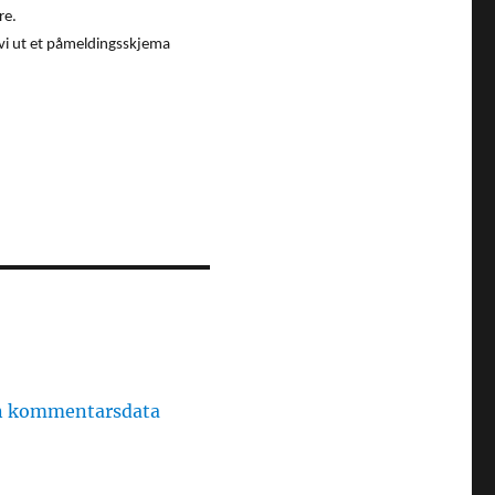
re.
r vi ut et påmeldingsskjema
in kommentarsdata