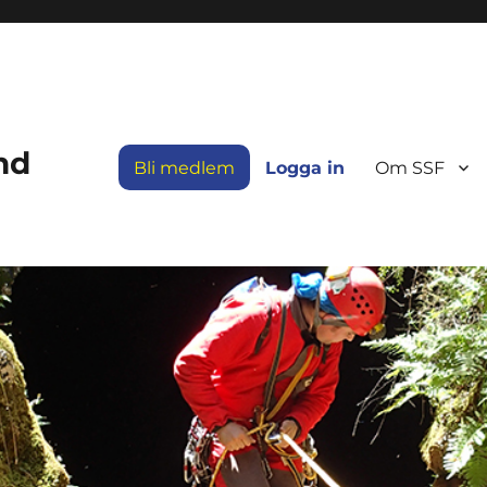
nd
Bli medlem
Logga in
Om SSF