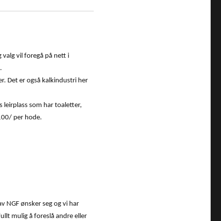
alg vil foregå på nett i
.
. Det er også kalkindustri her
leirplass som har toaletter,
 100/ per hode.
v NGF ønsker seg og vi har
llt mulig å foreslå andre eller