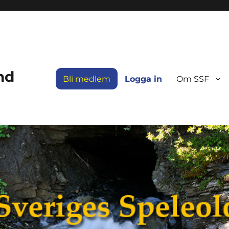
nd
Bli medlem
Logga in
Om SSF