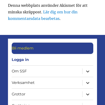
Denna webbplats använder Akismet för att
minska skräppost.
Lär dig om hur din
kommentarsdata bearbetas
.
Bli medlem
Logga in
expandera
Om SSF
undermen
expandera
Verksamhet
undermen
expandera
Grottor
undermen
expandera