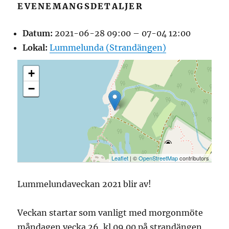
EVENEMANGSDETALJER
Datum:
2021-06-28 09:00
–
07-04 12:00
Lokal:
Lummelunda (Strandängen)
+
−
Leaflet
| ©
OpenStreetMap
contributors
Lummelundaveckan 2021 blir av!
Veckan startar som vanligt med morgonmöte
måndagen vecka 26, kl 09.00 på strandängen