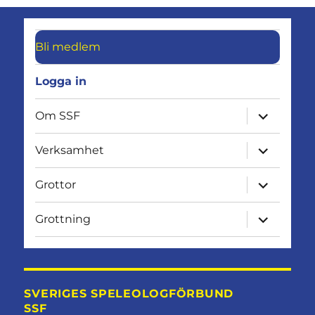
Bli medlem
Logga in
expandera
Om SSF
undermen
expandera
Verksamhet
undermen
expandera
Grottor
undermen
expandera
Grottning
undermen
SVERIGES SPELEOLOGFÖRBUND
SSF