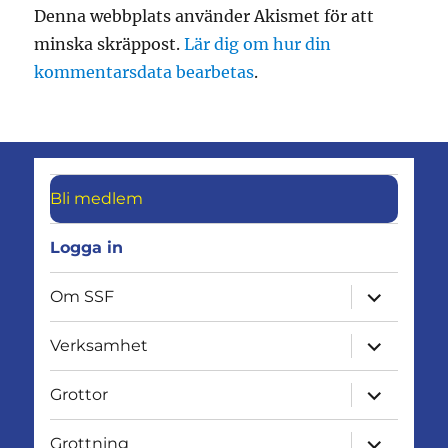
Denna webbplats använder Akismet för att
minska skräppost.
Lär dig om hur din
kommentarsdata bearbetas
.
Bli medlem
Logga in
expandera
Om SSF
undermen
expandera
Verksamhet
undermen
expandera
Grottor
undermen
expandera
Grottning