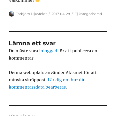
Välkommen
Författare
Publicerat
Kategorier
Torbjörn Djuvfeldt
2017-04-28
Ej kategoriserad
den
Lämna ett svar
Du måste vara
inloggad
för att publicera en
kommentar.
Denna webbplats använder Akismet för att
minska skräppost.
Lär dig om hur din
kommentarsdata bearbetas
.
Inläggsnavigering
FÖREGÅENDE