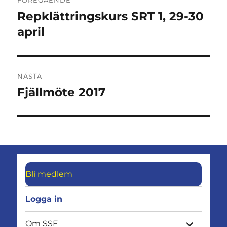
Repklättringskurs SRT 1, 29-30
Föregående
inlägg:
april
NÄSTA
Fjällmöte 2017
Nästa
inlägg:
Bli medlem
Logga in
expandera
Om SSF