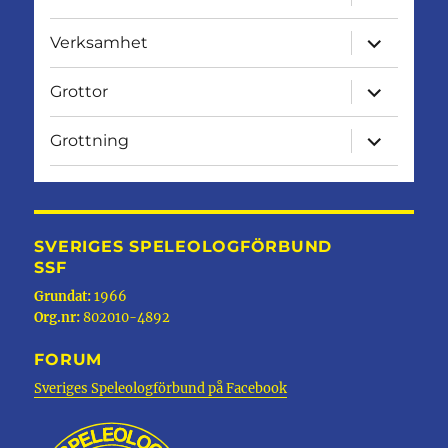
undermen
expandera
Verksamhet
undermen
expandera
Grottor
undermen
expandera
Grottning
undermen
SVERIGES SPELEOLOGFÖRBUND
SSF
Grundat:
1966
Org.nr:
802010-4892
FORUM
Sveriges Speleologförbund på Facebook