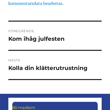
kommentarsdata bearbetas
.
Inläggsnavigering
FÖREGÅENDE
Kom ihåg julfesten
Föregående
inlägg:
NÄSTA
Kolla din klätterutrustning
Nästa
inlägg:
Bli medlem