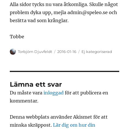
Alla sidor tycks nu vara åtkomliga. Skulle något
problem dyka upp, mejla admin@speleo.se och
berätta vad som krånglar.
Tobbe
Författare
Publicerat
Kategorier
Torbjörn Djuvfeldt
2016-01-16
Ej kategoriserad
den
Lämna ett svar
Du måste vara
inloggad
för att publicera en
kommentar.
Denna webbplats använder Akismet för att
minska skräppost.
Lär dig om hur din