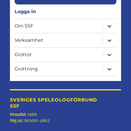
Logga in
expandera
Om SSF
undermen
expandera
Verksamhet
undermen
expandera
Grottor
undermen
expandera
Grottning
undermen
SVERIGES SPELEOLOGFÖRBUND
SSF
Grundat:
1966
Org.nr:
802010-4892