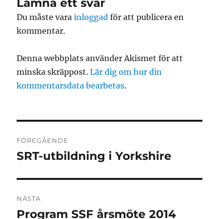
Lämna ett svar
Du måste vara
inloggad
för att publicera en
kommentar.
Denna webbplats använder Akismet för att
minska skräppost.
Lär dig om hur din
kommentarsdata bearbetas
.
Inläggsnavigering
FÖREGÅENDE
SRT-utbildning i Yorkshire
Föregående
inlägg:
NÄSTA
Program SSF årsmöte 2014
Nästa