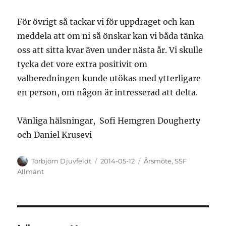
För övrigt så tackar vi för uppdraget och kan
meddela att om ni så önskar kan vi båda tänka
oss att sitta kvar även under nästa år. Vi skulle
tycka det vore extra positivit om
valberedningen kunde utökas med ytterligare
en person, om någon är intresserad att delta.
Vänliga hälsningar, Sofi Hemgren Dougherty
och Daniel Krusevi
Författare
Publicerat
Kategorier
Torbjörn Djuvfeldt
2014-05-12
Årsmöte
,
SSF
den
Allmänt