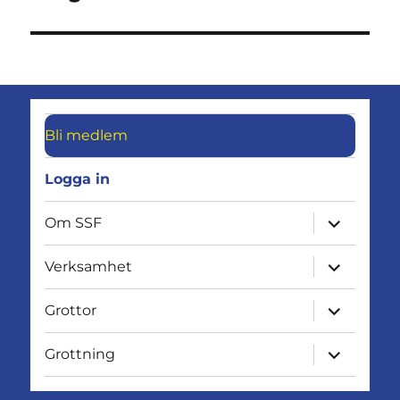
inlägg:
Bli medlem
Logga in
expandera
Om SSF
undermen
expandera
Verksamhet
undermen
expandera
Grottor
undermen
expandera
Grottning
undermen