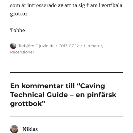
som är intresserade av att ta sig fram i vertikala
grottor.
Tobbe
Författare
Publicerat
Kategorier
Torbjörn Djuvfeldt
2013-07-12
Litteratur
,
den
Recensioner
En kommentar till “Caving
Technical Guide – en pinfärsk
grottbok”
Niklas
skriver: