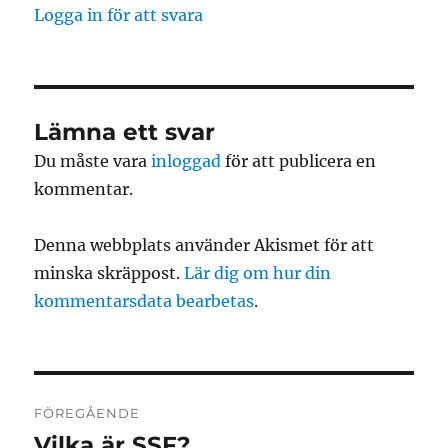
Logga in för att svara
Lämna ett svar
Du måste vara
inloggad
för att publicera en
kommentar.
Denna webbplats använder Akismet för att
minska skräppost.
Lär dig om hur din
kommentarsdata bearbetas
.
Inläggsnavigering
FÖREGÅENDE
Vilka är SSF?
Föregående