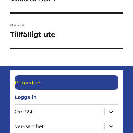
inlägg:
NÄSTA
Tillfälligt ute
Nästa
inlägg:
Bli medlem
Logga in
expandera
Om SSF
undermen
expandera
Verksamhet
undermen