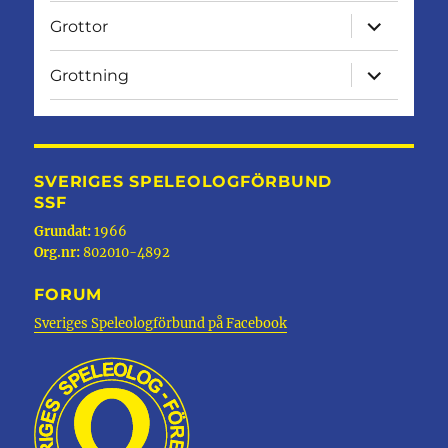
expandera
Grottor
undermen
expandera
Grottning
undermen
SVERIGES SPELEOLOGFÖRBUND
SSF
Grundat:
1966
Org.nr:
802010-4892
FORUM
Sveriges Speleologförbund på Facebook