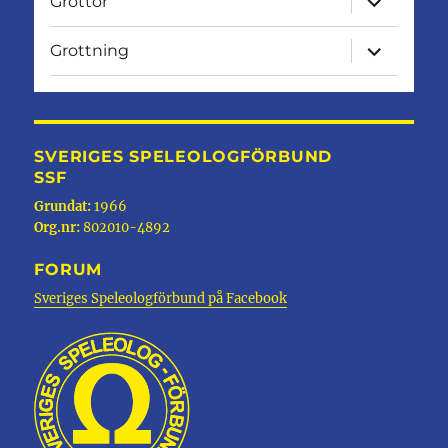
Grottor
undermen
expandera
Grottning
undermen
SVERIGES SPELEOLOGFÖRBUND
SSF
Grundat:
1966
Org.nr:
802010-4892
FORUM
Sveriges Speleologförbund på Facebook