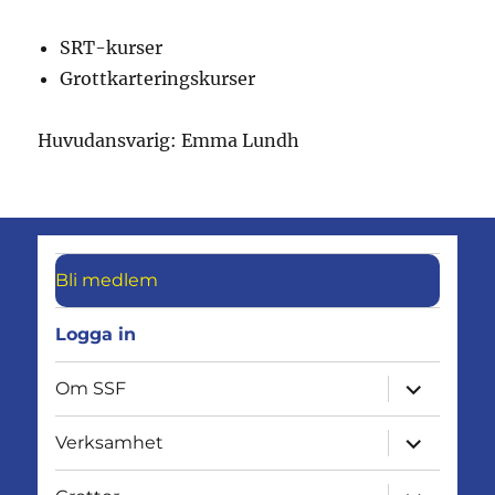
SRT-kurser
Grottkarteringskurser
Huvudansvarig: Emma Lundh
Bli medlem
Logga in
expandera
Om SSF
undermen
expandera
Verksamhet
undermen
expandera