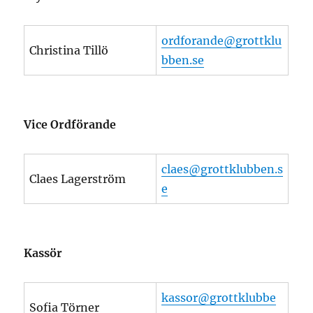
ordforande@grottklu
Christina Tillö
bben.se
Vice Ordförande
claes@grottklubben.s
Claes Lagerström
e
Kassör
kassor@grottklubbe
Sofia Törner