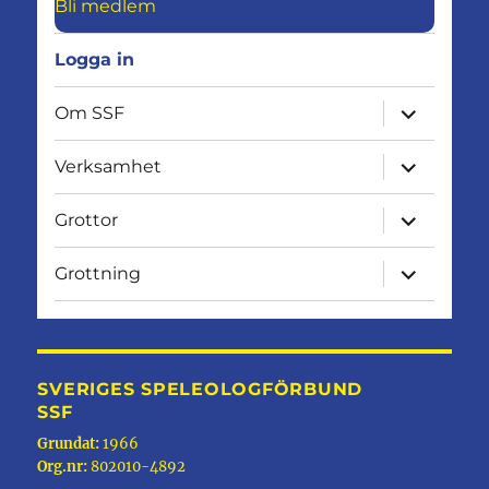
Bli medlem
Logga in
expandera
Om SSF
undermen
expandera
Verksamhet
undermen
expandera
Grottor
undermen
expandera
Grottning
undermen
SVERIGES SPELEOLOGFÖRBUND
SSF
Grundat:
1966
Org.nr:
802010-4892