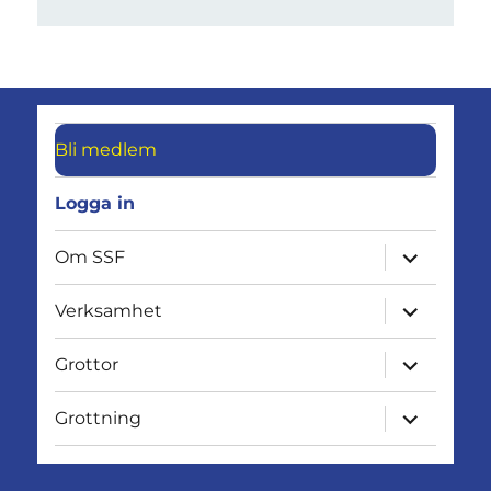
Bli medlem
Logga in
expandera
Om SSF
undermen
expandera
Verksamhet
undermen
expandera
Grottor
undermen
expandera
Grottning
undermen