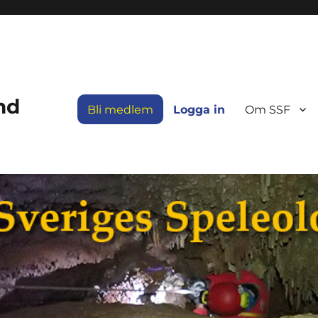
nd
Bli medlem
Logga in
Om SSF