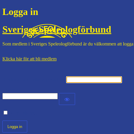
Logga in
Sveriges Speleologförbund
Som medlem i Sveriges Speleologförbund är du välkommen att logga
Klicka här för att bli medlem
Användarnamn eller e-postadress
Lösenord
Kom ihåg mig