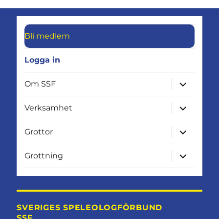
Bli medlem
Logga in
expandera
Om SSF
undermen
expandera
Verksamhet
undermen
expandera
Grottor
undermen
expandera
Grottning
undermen
SVERIGES SPELEOLOGFÖRBUND
SSF