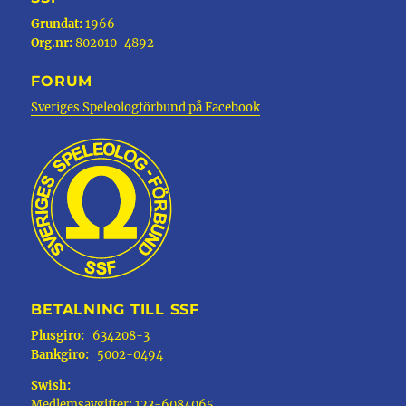
Grundat:
1966
Org.nr:
802010-4892
FORUM
Sveriges Speleologförbund på Facebook
BETALNING TILL SSF
Plusgiro:
634208-3
Bankgiro:
5002-0494
Swish:
Medlemsavgifter: 123-6084065