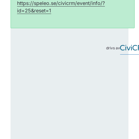
https://speleo.se/civicrm/event/info/?
id=25&reset=1
drivs av